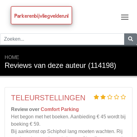
Parkerenbijvliegvelden.nl
Tog
HOME
Reviews van deze auteur (114198)
TELEURSTELLINGEN
Review over
Comfort Parking
Het begon met het boeken. Aanbieding € 45 wordt bij
boeking € 59.
Bij aankomst op Schiphol lang moeten wachten. Rij