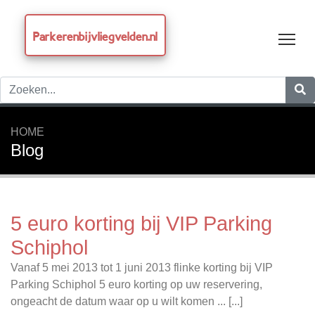
Parkerenbijvliegvelden.nl
Tog
HOME
Blog
5 euro korting bij VIP Parking
Schiphol
Vanaf 5 mei 2013 tot 1 juni 2013 flinke korting bij VIP
Parking Schiphol 5 euro korting op uw reservering,
ongeacht de datum waar op u wilt komen ... [...]