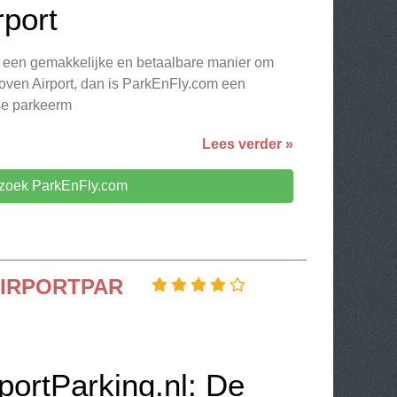
rport
 een gemakkelijke en betaalbare manier om
hoven Airport, dan is ParkEnFly.com een
se parkeerm
Lees verder »
zoek ParkEnFly.com
IRPORTPAR
portParking.nl: De