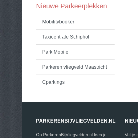
Nieuwe Parkeerplekken
Mobilitybooker
Taxicentrale Schiphol
Park Mobile
Parkeren vliegveld Maastricht
Cparkings
PARKERENBIJVLIEGVELDEN.NL
NIEU
Op ParkerenBijVliegvelden.nl lees je
Vul je