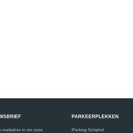
WSBRIEF
PARKEERPLEKKEN
 e-mailadres in om onze
iParking Schiphol