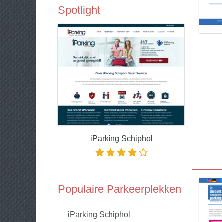
Spotlight
iParking Schiphol
Populaire Parkeerplekken
iParking Schiphol