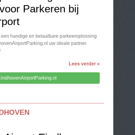
voor Parkeren bij
rport
 een handige en betaalbare parkeeroplossing
dhovenAirportParking.nl uw ideale partner.
r
Lees verder »
indhovenAirportParking.nl
NDHOVEN