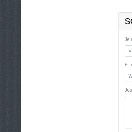
S
Je
E-m
Jou