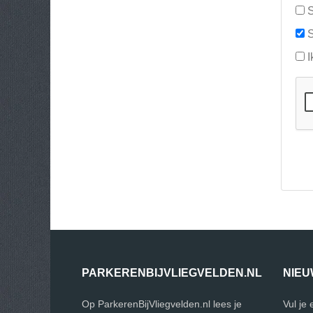
S
S
I
PARKERENBIJVLIEGVELDEN.NL
NIEU
Op ParkerenBijVliegvelden.nl lees je
Vul je