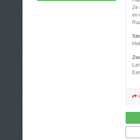
Ze 
en 
Raa
Ste
Heb
Zw
Lan
Een