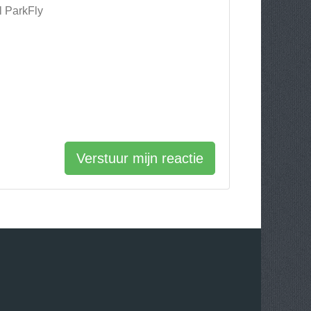
l ParkFly
Verstuur mijn reactie