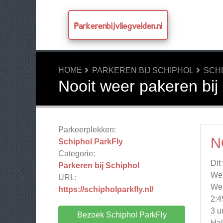
Parkerenbijvliegvelden.nl
HOME
PARKEREN BIJ SCHIPHOL
SCH
Nooit weer pakeren bij 
Parkeerplekken:
N
Schiphol ParkFly
Categorie:
Dit
Parkeren bij Schiphol
We
URL:
We 
https://schipholparkfly.nl/
2:4
3 u
Bezoek Schiphol ParkFly
Hal