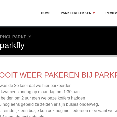
HOME
PARKEERPLEKKEN
REVIE
IPHOL PARKFLY
parkfly
OOIT WEER PAKEREN BIJ PARK
 was de 2e keer dat we hier parkeerden.
 kwamen zondag op maandag om 1:30 aan.
belden om 2 uur toen we onze koffers hadden
5 nog eens gebeld ze zeiden er zijn busjes onderweg.
ur eindelijk een busje kon ook nog niet iedereen mee want we 
f 4 werd de rest gehaald.