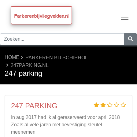
Parkerenbijvliegvelden.nl
Tog
HOME
PARKEREN BIJ SCHIPHOL
247PARKING.NL
247 parking
247 PARKING
In aug 2017 had ik al gereserveerd voor april 2018
Zoals al vele jaren met bevestiging sleutel
meenemen